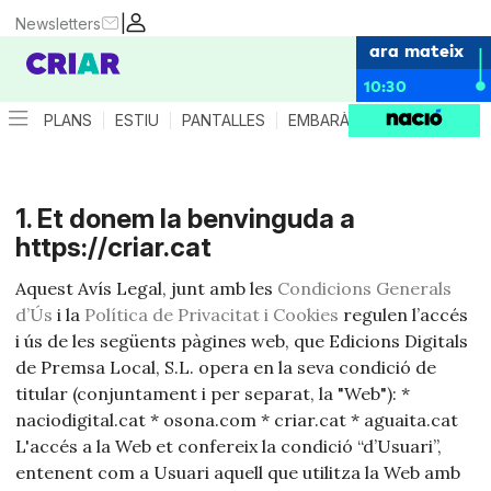
|
Newsletters
ara mateix
10:30
PLANS
ESTIU
PANTALLES
EMBARÀS
CRIANÇA
ES
1. Et donem la benvinguda a
https://criar.cat
Aquest Avís Legal, junt amb les
Condicions Generals
d’Ús
i la
Política de Privacitat i Cookies
regulen l’accés
i ús de les següents pàgines web, que Edicions Digitals
de Premsa Local, S.L. opera en la seva condició de
titular (conjuntament i per separat, la "Web"): *
naciodigital.cat * osona.com * criar.cat * aguaita.cat
L'accés a la Web et confereix la condició “d’Usuari”,
entenent com a Usuari aquell que utilitza la Web amb