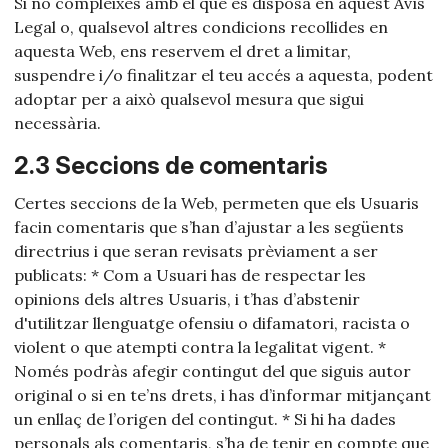
Si no compleixes amb el que es disposa en aquest Avís
Legal o, qualsevol altres condicions recollides en
aquesta Web, ens reservem el dret a limitar,
suspendre i/o finalitzar el teu accés a aquesta, podent
adoptar per a això qualsevol mesura que sigui
necessària.
2.3 Seccions de comentaris
Certes seccions de la Web, permeten que els Usuaris
facin comentaris que s’han d’ajustar a les següents
directrius i que seran revisats prèviament a ser
publicats: * Com a Usuari has de respectar les
opinions dels altres Usuaris, i t’has d’abstenir
d'utilitzar llenguatge ofensiu o difamatori, racista o
violent o que atempti contra la legalitat vigent. *
Només podràs afegir contingut del que siguis autor
original o si en te’ns drets, i has d’informar mitjançant
un enllaç de l’origen del contingut. * Si hi ha dades
personals als comentaris, s’ha de tenir en compte que