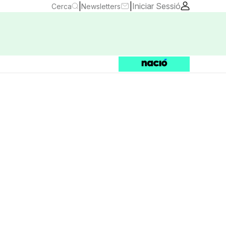
|
|
Iniciar Sessió
Cerca
Newsletters