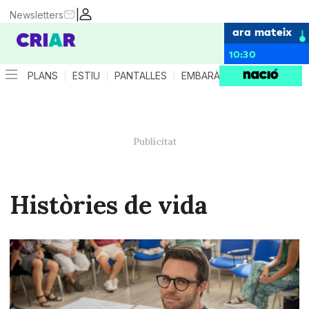
|
Newsletters
ara mateix
10:30
PLANS
ESTIU
PANTALLES
EMBARÀS
CRIANÇA
ES
Històries de vida