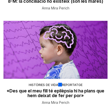
8-M: la conciliació no existeix (són les mares)
Anna Mira Perich
HISTÒRIES DE VIDA
REPORTATGE
«Des que el meu fill té epilèpsia hi ha plans que
hem deixat de fer per por»
Anna Mira Perich