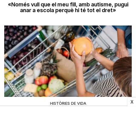
«Només vull que el meu fill, amb autisme, pugui
anar a escola perquè hi té tot el dret»
X
HISTÒRIES DE VIDA
Gairebé el 10% de les famílies no pot fer front a
les despeses essencials