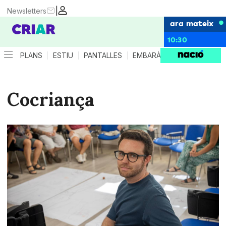
|
Newsletters
ara mateix
10:30
PLANS
ESTIU
PANTALLES
EMBARÀS
CRIANÇA
ES
Cocriança