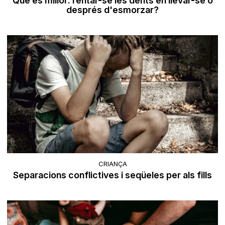
Què és millor: rentar-se les dents en llevar-se o
després d'esmorzar?
CRIANÇA
Separacions conflictives i seqüeles per als fills