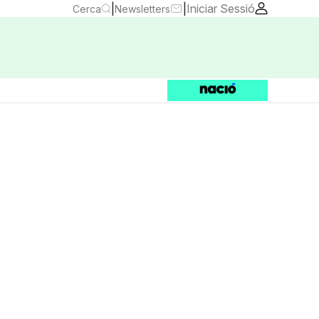
|
|
Iniciar Sessió
Cerca
Newsletters