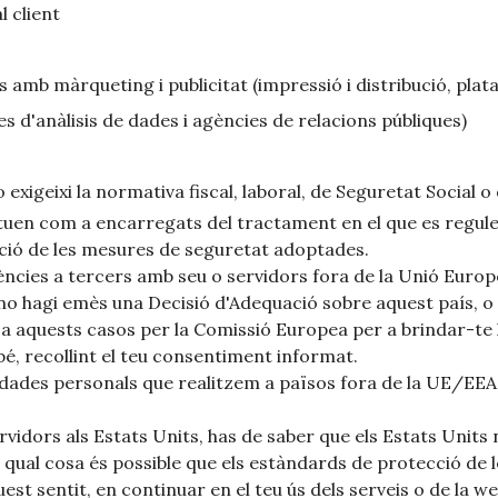
l client
s amb màrqueting i publicitat (impressió i distribució, pla
 d'anàlisis de dades i agències de relacions públiques)
xigeixi la normativa fiscal, laboral, de Seguretat Social o q
en com a encarregats del tractament en el que es regulen 
ació de les mesures de seguretat adoptades.
ències a tercers amb seu o servidors fora de la Unió Europ
a no hagi emès una Decisió d'Adequació sobre aquest país
a aquests casos per la Comissió Europea per a brindar-te 
bé, recollint el teu consentiment informat.
e dades personals que realitzem a països fora de la UE/EEA
vidors als Estats Units, has de saber que els Estats Units
qual cosa és possible que els estàndards de protecció de l
est sentit, en continuar en el teu ús dels serveis o de la 