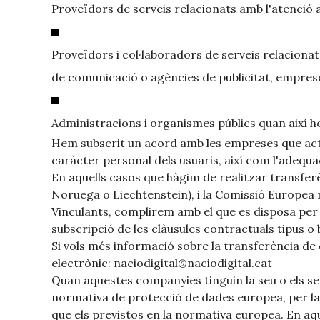
Proveïdors de serveis relacionats amb l'atenció a
Proveïdors i col·laboradors de serveis relacionat
de comunicació o agències de publicitat, empreses
Administracions i organismes públics quan així ho e
Hem subscrit un acord amb les empreses que actu
caràcter personal dels usuaris, així com l'adequ
En aquells casos que hàgim de realitzar transfer
Noruega o Liechtenstein), i la Comissió Europe
Vinculants, complirem amb el que es disposa per 
subscripció de les clàusules contractuals tipus o 
Si vols més informació sobre la transferència d
electrònic: naciodigital@naciodigital.cat
Quan aquestes companyies tinguin la seu o els ser
normativa de protecció de dades europea, per la 
que els previstos en la normativa europea. En aqu