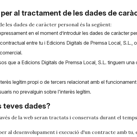
ó per al tractament de les dades de carà
de les dades de caràcter personal és la següent:
xpressament en el moment d’introduir les dades de caràcter pe
contractual entre tu i Edicions Digitals de Premsa Local, S.L., 
 comercial.
sos que a Edicions Digitals de Premsa Local, S.L. tinguem una o
nterès legítim propi o de tercers relacionat amb el funcionament 
aris no prevalguin sobre l'interès legítim.
s teves dades?
vés de la web seran tractats i conservats durant el temps n
er al desenvolupament i execució d'un contracte amb tu, e