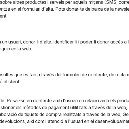
sobre altres productes i serveis per aquells mitjans (SMS, corre
oritza en el formulari d'alta. Pots donar-te de baixa de la newsle
ent.
a un usuari, donar-li d'alta, identificar-li i poder-li donar accés a
nguin en la web.
sultes que es fan a través del formulari de contacte, de reclam
 al client
de: Posar-se en contacte amb l'usuari en relació amb els produ
stionar els mètodes de pagament utilitzats a través de la web; 
elaboració de tiquets de compra realitzats a través de la web; Ge
devolucions, així com l'atenció a l'usuari en el desenvolupamen