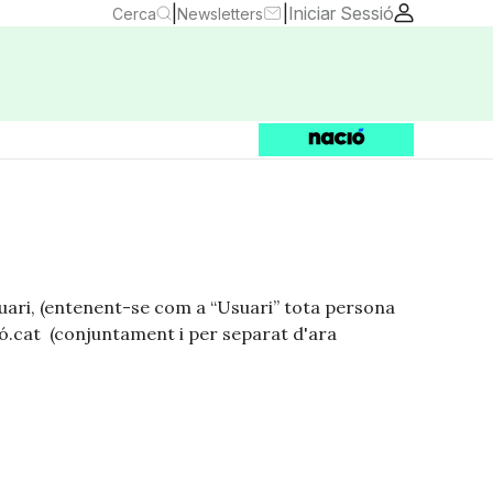
|
|
Iniciar Sessió
Cerca
Newsletters
Usuari, (entenent-se com a “Usuari” tota persona
ció.cat (conjuntament i per separat d'ara