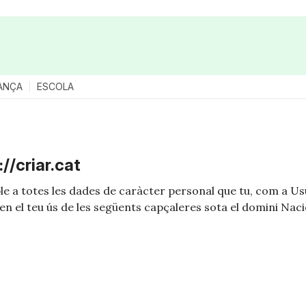
ANÇA
ESCOLA
//criar.cat
able a totes les dades de caràcter personal que tu, com a 
s en el teu ús de les següents capçaleres sota el domini Na