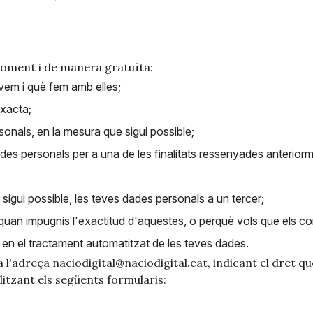
moment i de manera gratuïta:
vem i què fem amb elles;
exacta;
onals, en la mesura que sigui possible;
des personals per a una de les finalitats ressenyades anteriorm
 sigui possible, les teves dades personals a un tercer;
quan impugnis l'exactitud d'aquestes, o perquè vols que els co
en el tractament automatitzat de les teves dades.
 l'adreça naciodigital@naciodigital.cat, indicant el dret q
litzant els següents formularis: