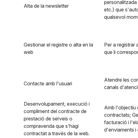
personalitzada 
Alta de la newsletter
etc.) que s'aut
qualsevol mom
Gestionar el registre o alta en la
Per a registrar 
web
que li correspo
Atendre les con
Contacte amb l'usuari
canals d'atenció
Desenvolupament, execució i
Amb l'objectiu 
compliment del contracte de
contractats; Ge
prestació de serveis o
facturació i l'
compravenda que s'hagi
d'enviaments i 
contractat a través de la web.