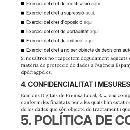
Exercici del dret de rectificació
aquí
.
Exercici del dret a supressió
aquí
.
Exercici del dret d'oposició
aquí
Exercici del dret de portabilitat
aquí
.
Exercici del dret de limitació
aquí
.
Exercici del dret a no ser objecte de decisions a
Si nosaltres no respectem degudament aquests d
matèria de protecció de dades a l'Agència Espany
dpd@agpd.es.
4. CONFIDENCIALITAT I MESURE
Edicions Digitals de Premsa Local, S.L., ens comp
conformi les finalitats per a les quals han estat
de les dades que són objecte de tractament i que
5. POLÍTICA DE 