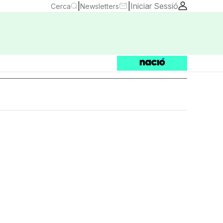
|
|
Iniciar Sessió
Cerca
Newsletters