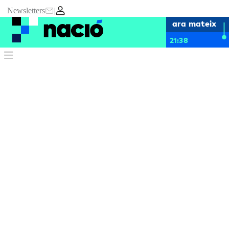
Newsletters
|
ara mateix
21:38