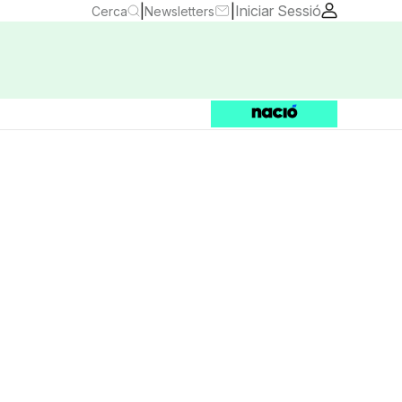
|
|
Iniciar Sessió
Cerca
Newsletters