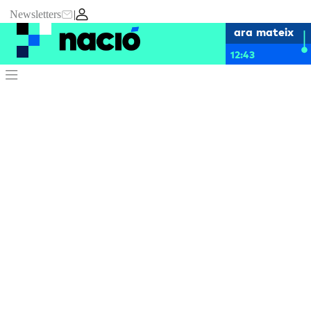
Newsletters
|
ara mateix
12:43