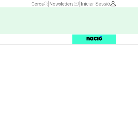
|
|
Iniciar Sessió
Cerca
Newsletters