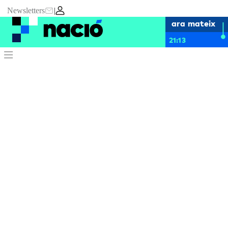
Newsletters
|
ara mateix
21:13