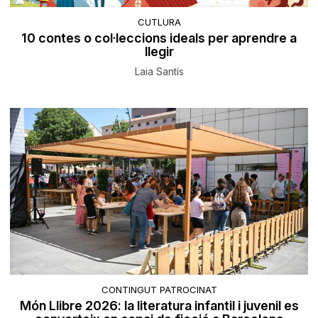
CUTLURA
10 contes o col·leccions ideals per aprendre a
llegir
Laia Santís
CONTINGUT PATROCINAT
Món Llibre 2026: la literatura infantil i juvenil es