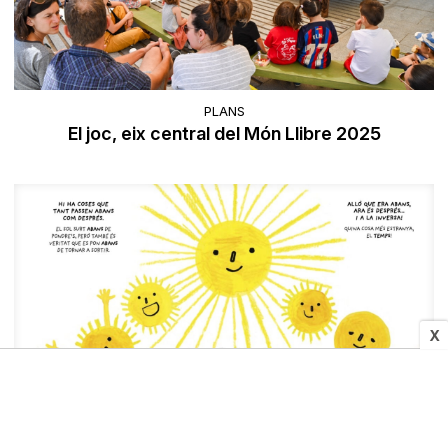
PLANS
El joc, eix central del Món Llibre 2025
X
CUTLURA