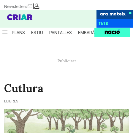
|
Newsletters
ara mateix
11:18
PLANS
ESTIU
PANTALLES
EMBARÀS
CRIANÇA
ES
Cutlura
LLIBRES