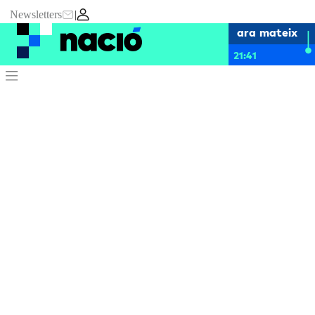
Newsletters
|
ara mateix
21:41