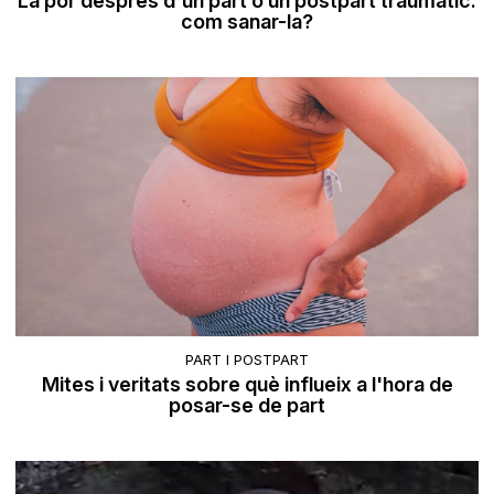
La por després d'un part o un postpart traumàtic:
com sanar-la?
PART I POSTPART
Mites i veritats sobre què influeix a l'hora de
posar-se de part