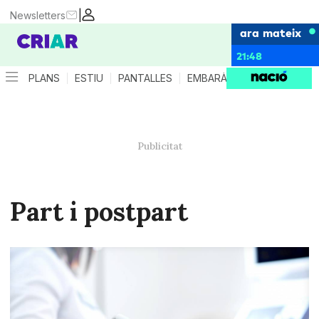
|
Newsletters
ara mateix
21:48
PLANS
ESTIU
PANTALLES
EMBARÀS
CRIANÇA
ES
Part i postpart