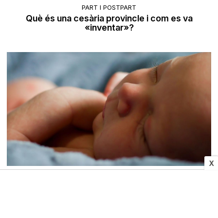
PART I POSTPART
Què és una cesària provincle i com es va
«inventar»?
X
NADÓ
Per què s'administra vitamina K als nounats?