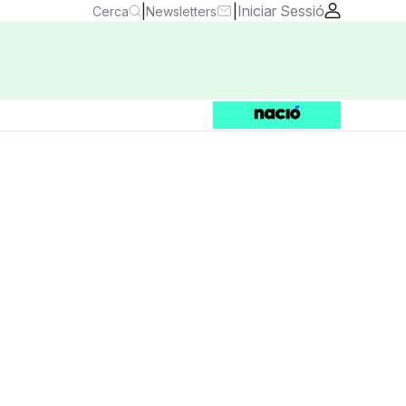
|
|
Iniciar Sessió
Cerca
Newsletters