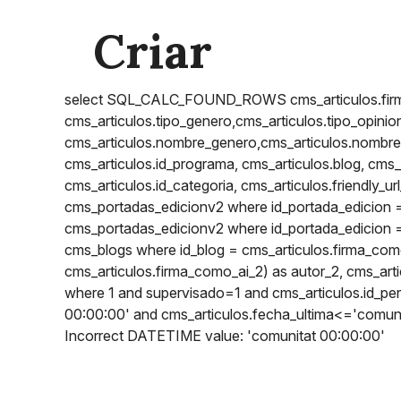
Criar
select SQL_CALC_FOUND_ROWS cms_articulos.firma
cms_articulos.tipo_genero,cms_articulos.tipo_opinio
cms_articulos.nombre_genero,cms_articulos.nombre_e
cms_articulos.id_programa, cms_articulos.blog, cms_art
cms_articulos.id_categoria, cms_articulos.friendly_ur
cms_portadas_edicionv2 where id_portada_edicion = 
cms_portadas_edicionv2 where id_portada_edicion = 
cms_blogs where id_blog = cms_articulos.firma_como
cms_articulos.firma_como_ai_2) as autor_2, cms_arti
where 1 and supervisado=1 and cms_articulos.id_per
00:00:00' and cms_articulos.fecha_ultima<='comunit
Incorrect DATETIME value: 'comunitat 00:00:00'