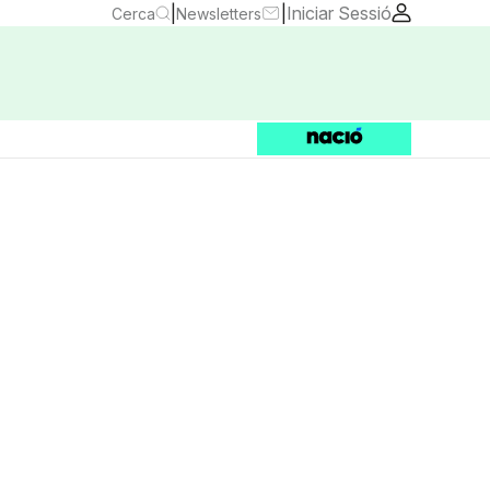
|
|
Iniciar Sessió
Cerca
Newsletters