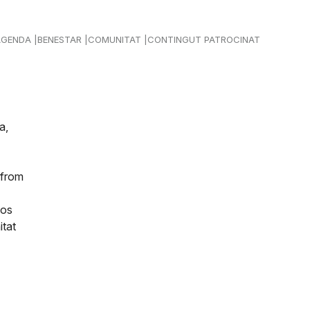
AGENDA
BENESTAR
COMUNITAT
CONTINGUT PATROCINAT
a,
 from
los
itat