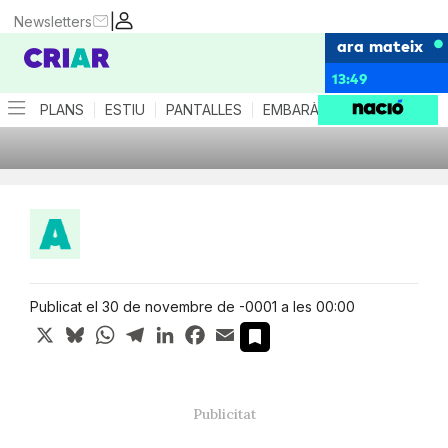
|
Newsletters
ara mateix
13:49
PLANS
ESTIU
PANTALLES
EMBARÀS
CRIANÇA
ES
Publicat el 30 de novembre de -0001 a les 00:00
X
Bluesky
WhatsApp
Telegram
LinkedIn
Facebook
Email