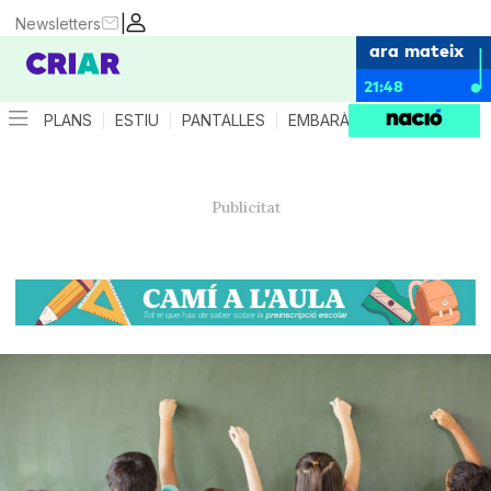
|
Newsletters
ara mateix
21:48
PLANS
ESTIU
PANTALLES
EMBARÀS
CRIANÇA
ES