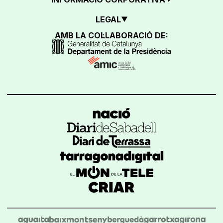
LEGAL
AMB LA COL·LABORACIÓ DE: