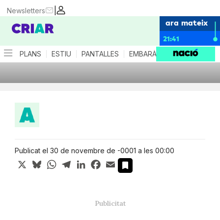
|
Newsletters
ara mateix
21:41
PLANS
ESTIU
PANTALLES
EMBARÀS
CRIANÇA
ES
Publicat el 30 de novembre de -0001 a les 00:00
X
Bluesky
WhatsApp
Telegram
LinkedIn
Facebook
Email