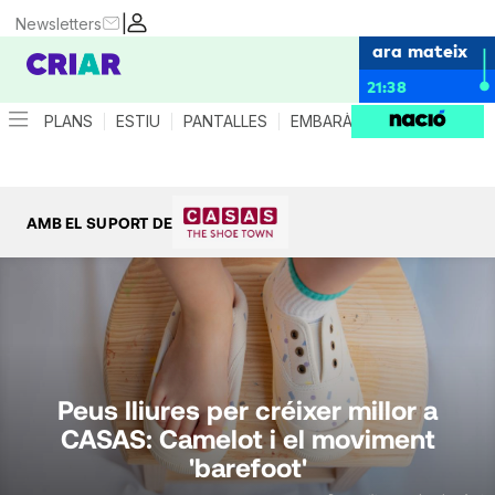
|
Newsletters
ara mateix
21:38
PLANS
ESTIU
PANTALLES
EMBARÀS
CRIANÇA
ES
AMB EL SUPORT DE
Peus lliures per créixer millor a
CASAS: Camelot i el moviment
'barefoot'