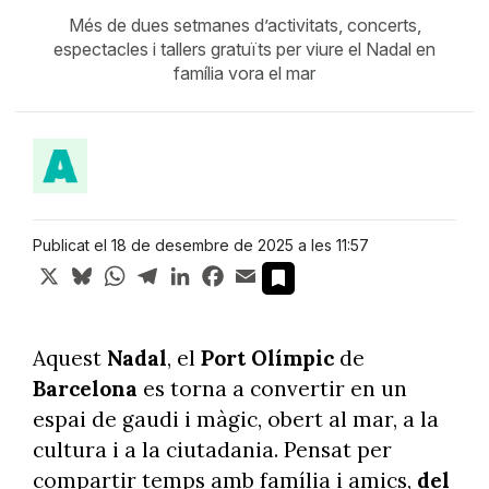
Més de dues setmanes d’activitats, concerts,
espectacles i tallers gratuïts per viure el Nadal en
família vora el mar
Publicat el 18 de desembre de 2025 a les 11:57
X
Bluesky
WhatsApp
Telegram
LinkedIn
Facebook
Email
Aquest
Nadal
, el
Port Olímpic
de
Barcelona
es torna a convertir en un
espai de gaudi i màgic, obert al mar, a la
cultura i a la ciutadania. Pensat per
compartir temps amb família i amics,
del