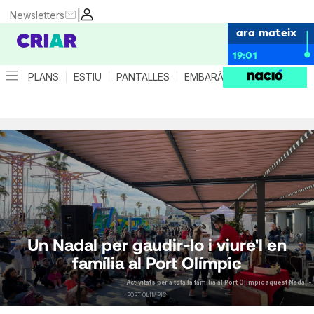
|
Newsletters
ara mateix
19:01
PLANS
ESTIU
PANTALLES
EMBARÀS
CRIANÇA
ES
Un Nadal per gaudir-lo i viure'l en
família al Port Olímpic
Activitats per a tota la família al Port Olímpic aquest Nadal -
PORT OLÍMPIC