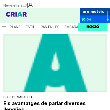
|
Newsletters
ara mateix
10:06
PLANS
ESTIU
PANTALLES
EMBARÀS
CRIANÇA
ES
DIARI DE SABADELL
Els avantatges de parlar diverses
llengües