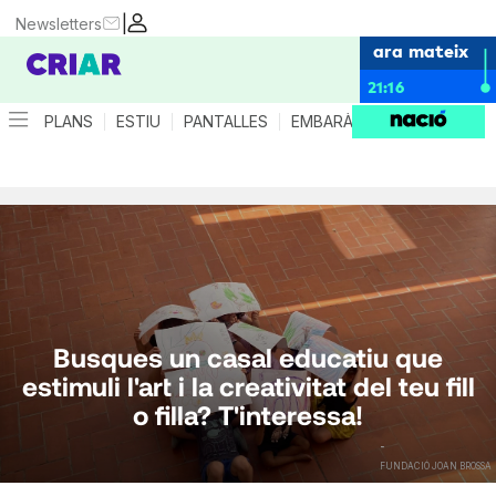
|
Newsletters
ara mateix
21:16
PLANS
ESTIU
PANTALLES
EMBARÀS
CRIANÇA
ES
Busques un casal educatiu que
estimuli l'art i la creativitat del teu fill
o filla? T'interessa!
-
FUNDACIÓ JOAN BROSSA