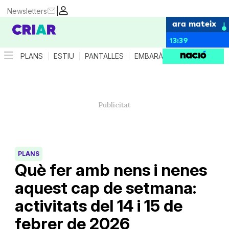
|
Newsletters
ara mateix
13:39
PLANS
ESTIU
PANTALLES
EMBARÀS
CRIANÇA
ES
PLANS
Què fer amb nens i nenes
aquest cap de setmana:
activitats del 14 i 15 de
febrer de 2026