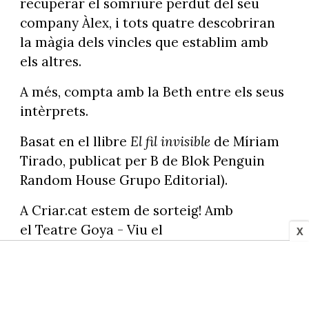
recuperar el somriure perdut del seu
company Àlex, i tots quatre descobriran
la màgia dels vincles que establim amb
els altres.
A més, compta amb la Beth entre els seus
intèrprets.
Basat en el llibre
El fil invisible
de Míriam
Tirado, publicat per B de Blok Penguin
Random House Grupo Editorial).
A Criar.cat estem de sorteig! Amb
el Teatre Goya - Viu el
X
Teatre sortegem
un pack familiar per
anar a veure El fil invisible el
diumenge 8 de febrer a les 12:30 h al
Teatre Goya
. Un dia molt especial perquè