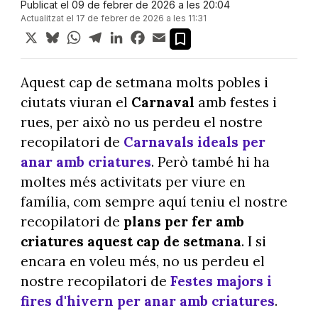
Publicat el 09 de febrer de 2026 a les 20:04
Actualitzat el 17 de febrer de 2026 a les 11:31
X
Bluesky
WhatsApp
Telegram
LinkedIn
Facebook
Email
Aquest cap de setmana molts pobles i
ciutats viuran el
Carnaval
amb festes i
rues, per això no us perdeu el nostre
recopilatori de
Carnavals ideals per
anar amb criatures
. Però també hi ha
moltes més activitats per viure en
família, com sempre aquí teniu el nostre
recopilatori de
plans per fer amb
criatures aquest cap de setmana
. I si
encara en voleu més, no us perdeu el
nostre recopilatori de
Festes majors i
fires d'hivern per anar amb criatures
.