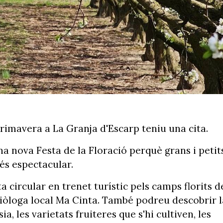
primavera a La Granja d'Escarp teniu una cita.
a nova Festa de la Floració perquè grans i petit
s espectacular.
a circular en trenet turístic pels camps florits d
 biòloga local Ma Cinta. També podreu descobrir l
, les varietats fruiteres que s'hi cultiven, les