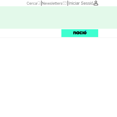
|
|
Iniciar Sessió
Cerca
Newsletters