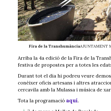
Fira de la Transhumància
AJUNTAMENT M
Arriba la 4a edició de la Fira de la Tra
festiva de propostes per a totes les edat
Durant tot el dia hi podreu veure demost
conèixer oficis artesans i altres atracci
cercavila amb la Mulassa i música de xa
aquí
Tota la programació
.