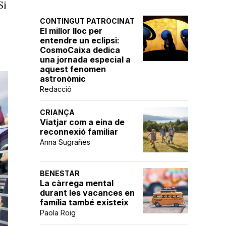
Si
CONTINGUT PATROCINAT
El millor lloc per
entendre un eclipsi:
CosmoCaixa dedica
una jornada especial a
aquest fenomen
astronòmic
Redacció
CRIANÇA
Viatjar com a eina de
reconnexió familiar
Anna Sugrañes
BENESTAR
La càrrega mental
durant les vacances en
família també existeix
Paola Roig