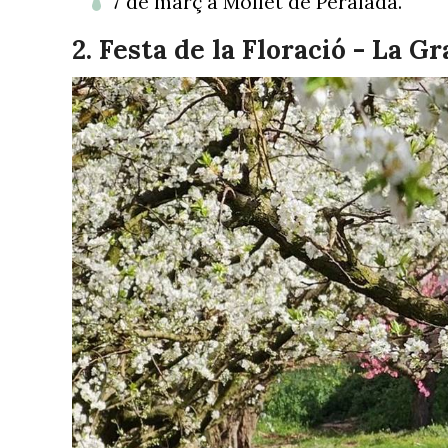
7 de març a Mollet de Peralada.
2. Festa de la Floració - La G