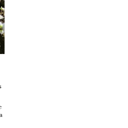
s
e
a