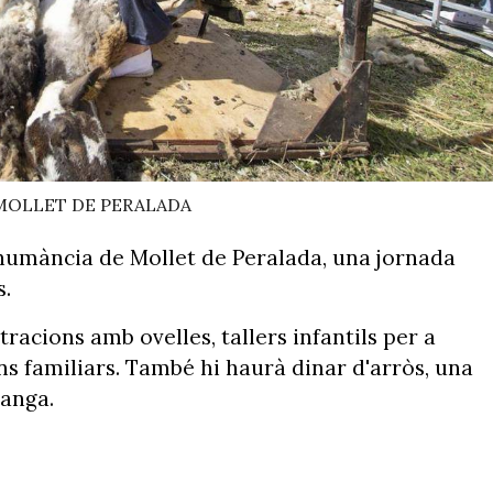
OLLET DE PERALADA
nshumància de Mollet de Peralada, una jornada
s.
racions amb ovelles, tallers infantils per a
ons familiars. També hi haurà dinar d'arròs, una
ranga.