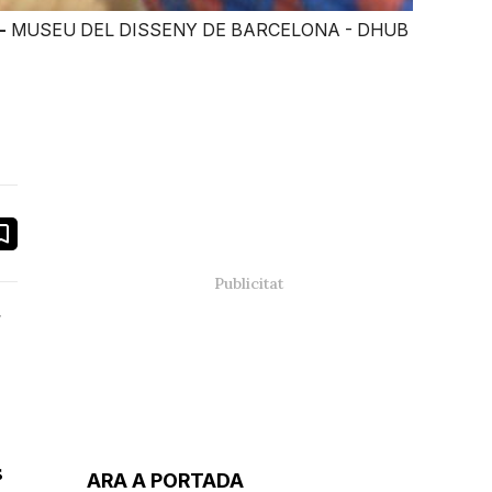
 -
MUSEU DEL DISSENY DE BARCELONA - DHUB
book
ail
r
s
ARA A PORTADA