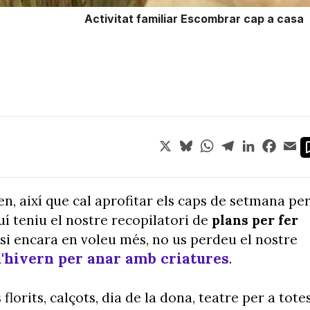
Activitat familiar Escombrar cap a casa
X
Bluesky
WhatsApp
Telegram
LinkedIn
Face
Em
n, així que cal aprofitar els caps de setmana pe
uí teniu el nostre recopilatori de
plans per fer
I si encara en voleu més, no us perdeu el nostre
 d'hivern per anar amb criatures
.
lorits, calçots, dia de la dona, teatre per a tote