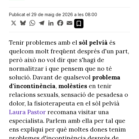
Publicat el 29 de maig de 2026 a les 08:00
X
Bluesky
WhatsApp
Telegram
LinkedIn
Facebook
Email
Tenir problemes amb el
sòl pelvià
és
quelcom molt freqüent després d'un part,
però això no vol dir que s'hagi de
normalitzar i que pensem que no té
solució. Davant de qualsevol
problema
d'incontinència
,
molèsties
en tenir
relacions sexuals, sensació de pesadesa o
dolor, la fisioterapeuta en el sòl pelvià
Laura Pastor
recomana visitar una
especialista. Parlem amb ella per tal que
ens expliqui per què moltes dones tenim
problemes d'incontinència després de