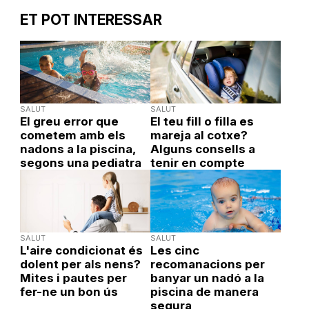
ET POT INTERESSAR
SALUT
SALUT
El greu error que
El teu fill o filla es
cometem amb els
mareja al cotxe?
nadons a la piscina,
Alguns consells a
segons una pediatra
tenir en compte
SALUT
SALUT
L'aire condicionat és
Les cinc
dolent per als nens?
recomanacions per
Mites i pautes per
banyar un nadó a la
fer-ne un bon ús
piscina de manera
segura