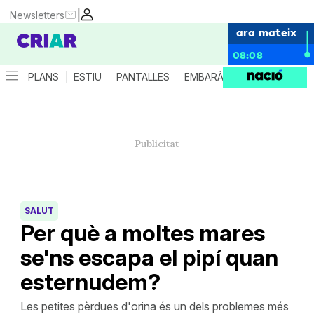
|
Newsletters
ara mateix
08:08
PLANS
ESTIU
PANTALLES
EMBARÀS
CRIANÇA
ES
SALUT
Per què a moltes mares
se'ns escapa el pipí quan
esternudem?
Les petites pèrdues d'orina és un dels problemes més