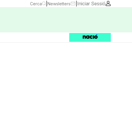
|
|
Iniciar Sessió
Cerca
Newsletters