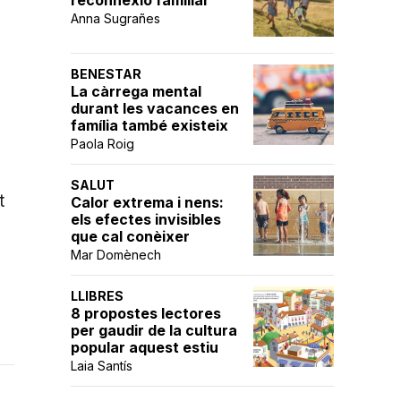
reconnexió familiar
Anna Sugrañes
BENESTAR
La càrrega mental
durant les vacances en
família també existeix
Paola Roig
SALUT
t
Calor extrema i nens:
els efectes invisibles
que cal conèixer
Mar Domènech
LLIBRES
8 propostes lectores
per gaudir de la cultura
popular aquest estiu
Laia Santís