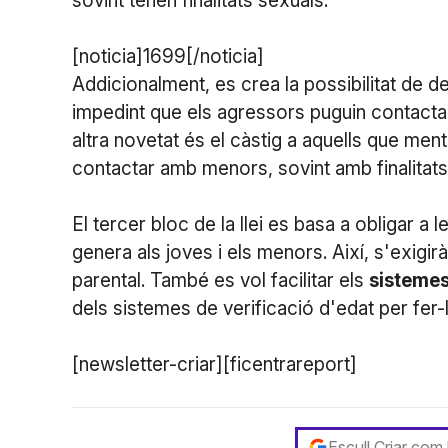
sovint tenen finalitats sexuals.
[noticia]1699[/noticia]
Addicionalment, es crea la possibilitat de d
impedint que els agressors puguin contacta
altra novetat és el càstig a aquells que ment
contactar amb menors, sovint amb finalitats
El tercer bloc de la llei es basa a obligar a 
genera als joves i els menors. Així, s'exigi
parental. També es vol facilitar els
sistemes
dels sistemes de verificació d'edat per fer-
[newsletter-criar][ficentrareport]
Escull Criar com