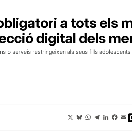
bligatori a tots els m
tecció digital dels m
ns o serveis restringeixen als seus fills adolescents
X
Bluesky
WhatsApp
Telegram
LinkedIn
Face
Em