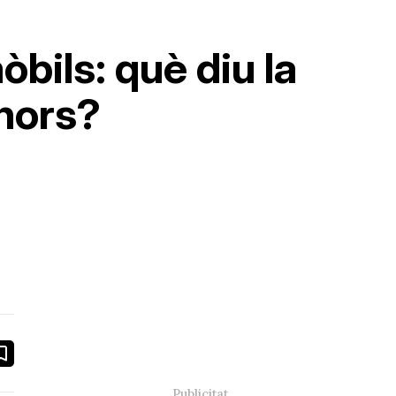
òbils: què diu la
enors?
book
ail