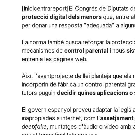
[inicicentrareport]El Congrés de Diputats d
protecció digital dels menors
que, entre a
per donar una resposta "adequada" a alguns
La norma també busca reforçar la protecció 
mecanismes de
control parental
i nous
sis
entren a les pàgines web.
Així, l'avantprojecte de llei planteja que els 
incorporin de fàbrica un control parental grat
tutors puguin
decidir quines aplicacions o 
El govern espanyol preveu adaptar la legisl
inapropiades a internet, com l'
assetjament
deepfake
, muntatges d'àudio o vídeo amb ap