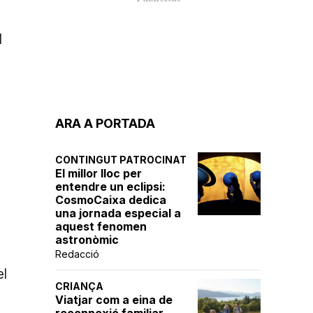
l
ARA A PORTADA
CONTINGUT PATROCINAT
El millor lloc per
entendre un eclipsi:
o
CosmoCaixa dedica
una jornada especial a
aquest fenomen
astronòmic
Redacció
el
CRIANÇA
Viatjar com a eina de