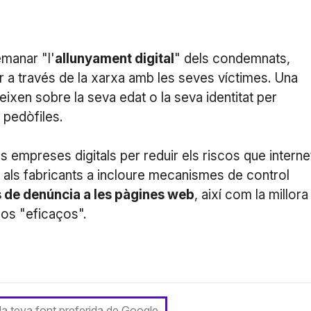
emanar "l'
allunyament digital
" dels condemnats,
r a través de la xarxa amb les seves víctimes. Una
eixen sobre la seva edat o la seva identitat per
 pedòfiles.
les empreses digitals per reduir els riscos que interne
rà als fabricants a incloure mecanismes de control
 de denúncia a les pàgines web
, així com la millora
los "eficaços".
 la teva font preferida de Google