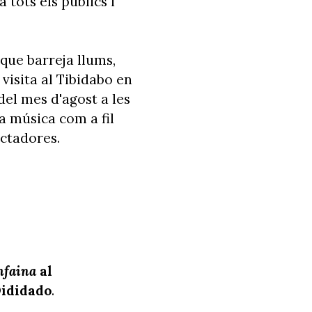
 tots els públics i
que barreja llums,
visita al Tibidabo en
 del mes d'agost a les
la música com a fil
ctadores.
mfaina
al
Dididado
.