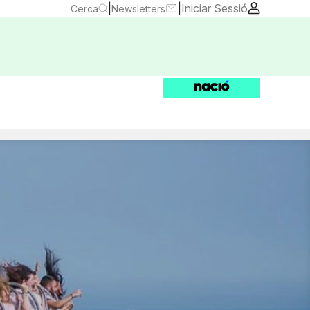
|
|
Iniciar Sessió
Cerca
Newsletters