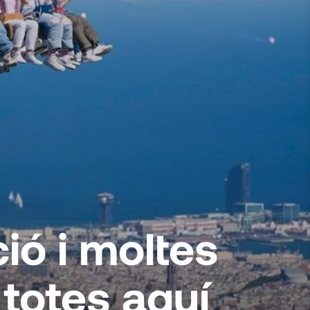
ió i moltes
 totes aquí