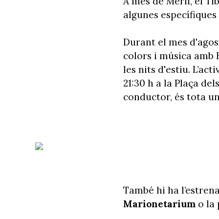
A més de Merlí, el Ti
algunes específiques
Durant el mes d'agos
colors i música amb B
les nits d'estiu. L’ac
21:30 h a la Plaça del
conductor, és tota u
També hi ha l’estren
Marionetarium
o la