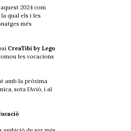
r aquest 2024 com
a qual els i les
sonatges més
pai
CreaTibi by Lego
promou les vocacions
ant amb la pròxima
ca, sota l’Avió, i al
ducació
va ambició de ser més