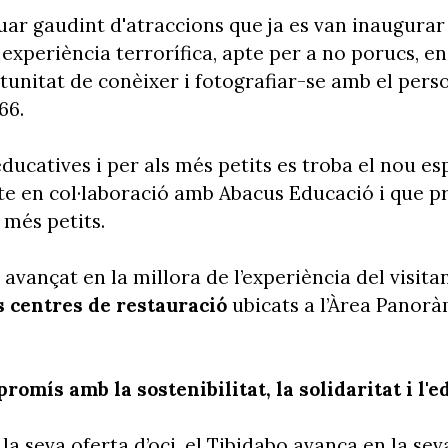
r gaudint d'atraccions que ja es van inaugura
experiència terrorífica, apte per a no porucs, en l
rtunitat de conèixer i fotografiar-se amb el per
66.
ducatives i per als més petits es troba el nou es
cte en col·laboració amb Abacus Educació i que 
 més petits.
avançat en la millora de l’experiència del visit
s centres de restauració
ubicats a l’Àrea Panoràmi
.
omís amb la sostenibilitat, la solidaritat i l'e
la seva oferta d’oci, el Tibidabo avança en la se