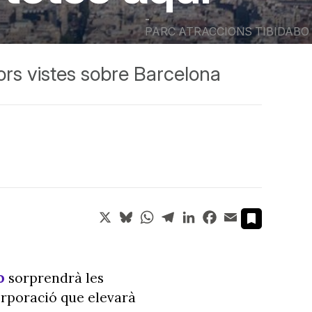
-
PARC ATRACCIONS TIBIDABO
ors vistes sobre Barcelona
X
Bluesky
WhatsApp
Telegram
LinkedIn
Facebook
Email
o
sorprendrà les
orporació que elevarà