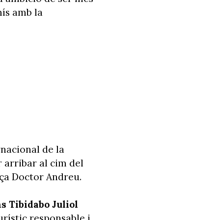
mís amb la
rnacional de la
r arribar al cim del
aça Doctor Andreu.
ns Tibidabo Juliol
rístic responsable i