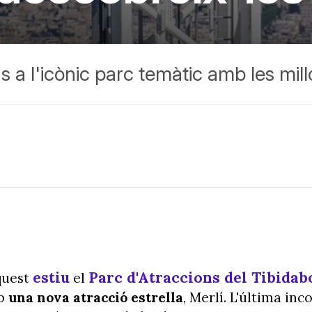
 a l'icònic parc temàtic amb les mill
estiu
Parc d'Atraccions del Tibidab
quest
el
mb
una nova atracció estrella
, Merlí.
L'última inc