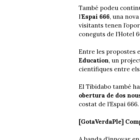
També podeu continua
l’
Espai 666
, una nova 
visitants tenen l’opo
coneguts de l’Hotel 6
Entre les propostes e
Education
, un proje
científiques entre els
El Tibidabo també ha 
obertura de dos nou
costat de l’Espai 666
[GotaVerdaPle] Compr
A banda d’innovar en 