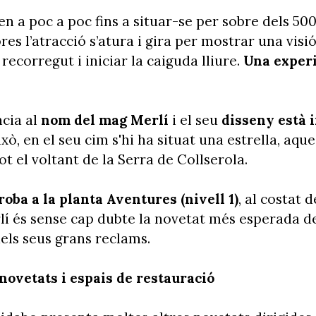
ugen a poc a poc fins a situar-se per sobre dels 50
res l’atracció s’atura i gira per mostrar una visi
 recorregut i iniciar la caiguda lliure.
Una experi
ncia al
nom del mag Merlí
i el seu
disseny està 
això, en el seu cim s'hi ha situat una estrella, aq
tot el voltant de la Serra de Collserola.
roba a la planta Aventures (nivell 1)
, al costat 
rlí és sense cap dubte la novetat més esperada d
dels seus grans reclams.
novetats i espais de restauració