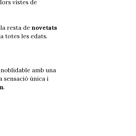
lors vistes de
la resta de
novetats
a totes les edats.
 inoblidable amb una
a sensació única i
cm
.