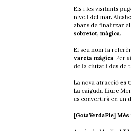
Els i les visitants p
nivell del mar. Alesho
abans de finalitzar el
sobretot, màgica.
El seu nom fa referè
vareta màgica
. Per 
de la ciutat i des de 
La nova atracció
es t
La caiguda lliure Me
es convertirà en un 
[GotaVerdaPle] Més 