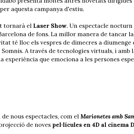
bidabo presenta moltes altres novetats dirigides a
 per aquesta campanya d'estiu.
t tornarà el
Laser Show
. Un espectacle nocturn 
arcelona de fons. La millor manera de tancar la 
tivitat té lloc els vespres de dimecres a diumenge
s Somnis. A través de tecnologies virtuals, i amb 
na experiència que emociona a les persones espe
a de nous espectacles, com el
Marionetes amb Sa
 projecció de noves
pel·lícules en 4D al cinema 