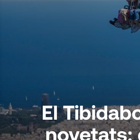
El Tibidab
novetats: 