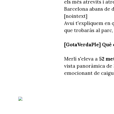
els més atrevits i atr
Barcelona abans de d
[nointext]
Avui t'expliquem en q
que trobaràs al parc
[GotaVerdaPle] Què 
Merlí s'eleva a
52 me
vista panoràmica de 3
emocionant de caiguda