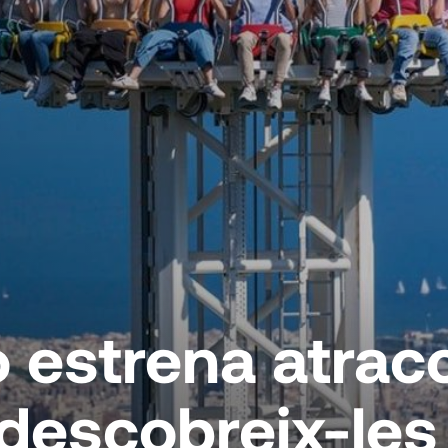
o estrena atracc
descobreix-les