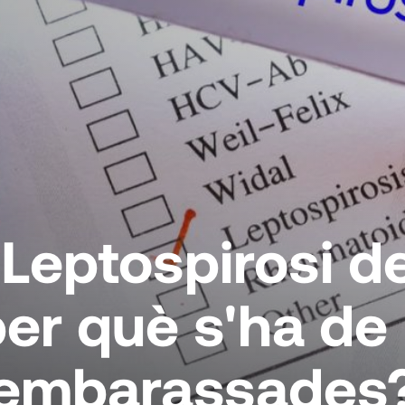
 Leptospirosi d
per què s'ha de
embarassades