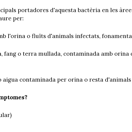
ncipals portadores d'aquesta bactèria en les àrees
aure per:
mb l'orina o fluïts d'animals infectats, fonamen
, fang o terra mullada, contaminada amb orina o
o aigua contaminada per orina o resta d'animals 
ímptomes?
ular)