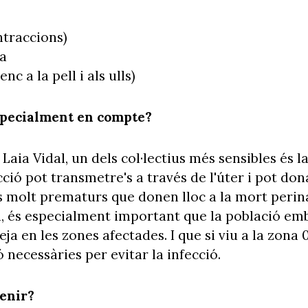
traccions)
ta
nc a la pell i als ulls)
specialment en compte?
Laia Vidal, un dels col·lectius més sensibles és l
ció pot transmetre's a través de l'úter i pot dona
 molt prematurs que donen lloc a la mort perinat
a, és especialment important que la població em
ja en les zones afectades. I que si viu a la zona 
necessàries per evitar la infecció.
venir?