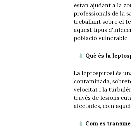
estan ajudant a la z
professionals de la s
treballant sobre el 
aquest tipus d'infec
població vulnerable.
Què és la leptos
La leptospirosi és u
contaminada, sobreto
velocitat i la turbulè
través de lesions cut
afectades, com aquell
Com es transme