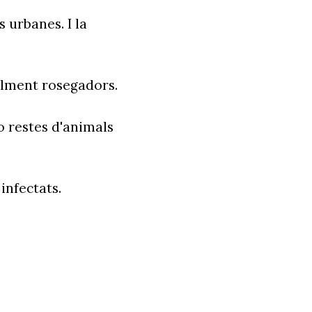
 urbanes. I la
talment rosegadors.
 restes d'animals
infectats.