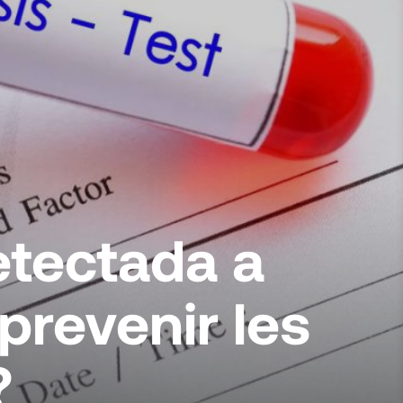
etectada a
 prevenir les
?