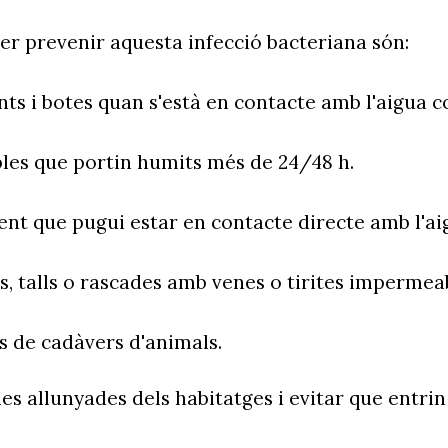
r prevenir aquesta infecció bacteriana són:
ants i botes quan s'està en contacte amb l'aigua
les que portin humits més de 24/48 h.
ent que pugui estar en contacte directe amb l'ai
es, talls o rascades amb venes o tirites impermea
s de cadàvers d'animals.
les allunyades dels habitatges i evitar que entr