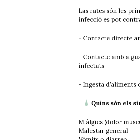
Las rates són les pri
infecció es pot contr
- Contacte directe a
- Contacte amb aigua
infectats.
- Ingesta d'aliments 
Quins són els s
Miàlgies (dolor musc
Malestar general
Vòmits o diarrea