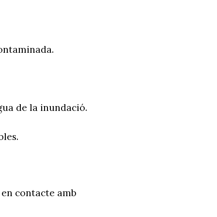
 contaminada.
gua de la inundació.
bles.
in en contacte amb