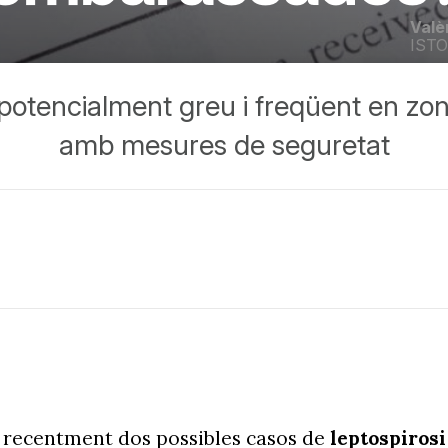
Valè
IST
 potencialment greu i freqüent en zon
amb mesures de seguretat
 recentment dos possibles casos de
leptospiros