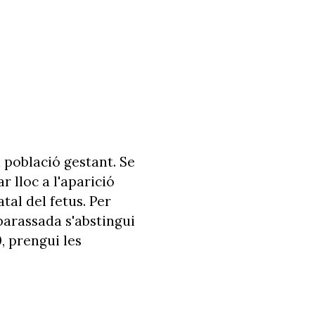
a població gestant. Se
r lloc a l'aparició
al del fetus. Per
barassada s'abstingui
0, prengui les