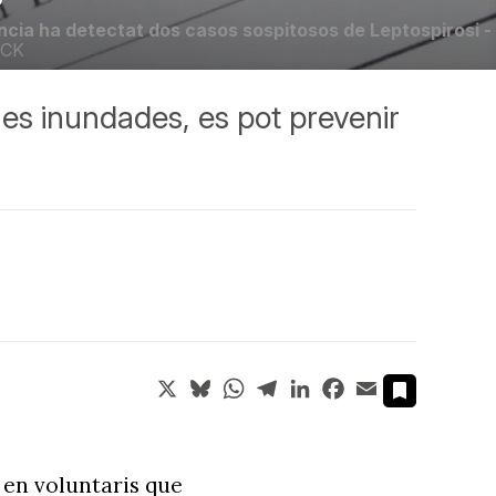
ncia ha detectat dos casos sospitosos de Leptospirosi -
OCK
es inundades, es pot prevenir
X
Bluesky
WhatsApp
Telegram
LinkedIn
Facebook
Email
i
en voluntaris que