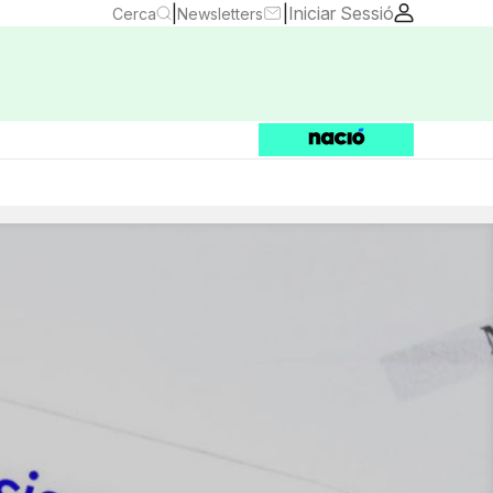
|
|
Iniciar Sessió
Cerca
Newsletters