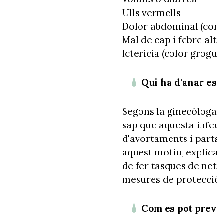
Ulls vermells
Dolor abdominal (con
Mal de cap i febre al
Ictericia (color grogue
Qui ha d'anar e
Segons la ginecòloga 
sap que aquesta infec
d'avortaments i parts
aquest motiu, explic
de fer tasques de nete
mesures de protecció 
Com es pot pre