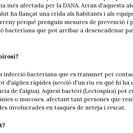
ona més afectada per la DANA. Arran d'aquesta a
alut ha llançat una crida als habitants i als equi
terreny perquè prenguin mesures de prevenció i p
ció bacteriana que pot arribar a desencadenar pa
pirosi?
na infecció bacteriana que es transmet per cont
t d'aigües ràpides (secció d'un riu en què hi ha
ncia de l'aigua). Aquest bacteri (Lectospira) pot 
ànies o mucoses, afectant tant persones que resi
es involucrades en tasques de neteja i rescat.
t?