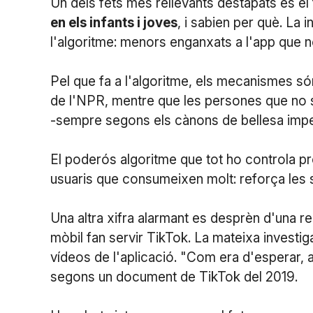
Un dels fets més rellevants destapats és el 
en els infants i joves
, i sabien per què. La
l'algoritme: menors enganxats a l'app que no
Pel que fa a l'algoritme, els mecanismes 
de l'NPR, mentre que les persones que no s
-sempre segons els cànons de bellesa imper
El poderós algoritme que tot ho controla pr
usuaris que consumeixen molt: reforça les s
Una altra xifra alarmant es desprèn d'una r
mòbil fan servir TikTok. La mateixa investig
vídeos de l'aplicació. "Com era d'esperar, a
segons un document de TikTok del 2019.