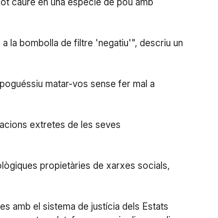
 pot caure en una espècie de pou amb
a la bombolla de filtre 'negatiu'", descriu un
i poguéssiu matar-vos sense fer mal a
macions extretes de les seves
ològiques propietàries de xarxes socials,
s amb el sistema de justícia dels Estats