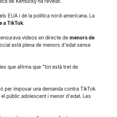
lica de Kentucky ha revelat.
dels EUA i de la política nord-americana. La
e a TikTok
.
 censurava vídeos en directe de
menors de
 social està plena de menors d'edat sense
es que afirma que "tot està tret de
ació per imposar una demanda contra TikTok
 el públic adolescent i menor d'edat. Les