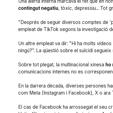
Una alerta interna marcava el fet que en n
contingut negatiu
, tòxic, depressiu... Tot g
"Després de seguir diversos comptes de 'painh
empleat de TikTok segons la investigació d
Un altre empleat va dir: "Hi ha molts vídeo
ningú?". La qüestió sobre el suïcidi segueix 
Sobre tot plegat, la multinacional xinesa
ho 
comunicacions internes no es corresponen a
En la darrera dècada, diverses persones han
com Meta (Instagram i Facebook), X o ara 
El cas de Facebook ha arrossegat el seu cr