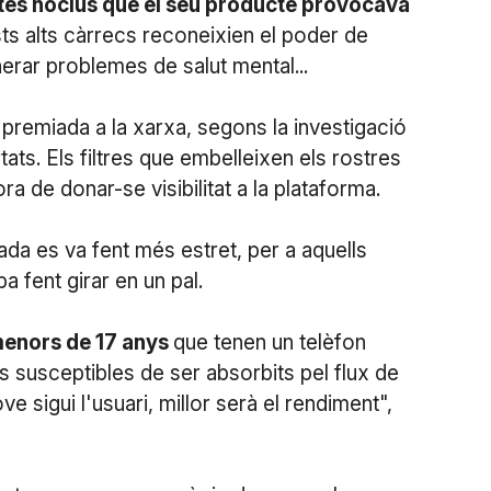
tes nocius que el seu producte provocava
sts alts càrrecs reconeixien el poder de
nerar problemes de salut mental...
a premiada a la xarxa, segons la investigació
ats. Els filtres que embelleixen els rostres
de donar-se visibilitat a la plataforma.
da es va fent més estret, per a aquells
 fent girar en un pal.
enors de 17 anys
que tenen un telèfon
s susceptibles de ser absorbits pel flux de
 sigui l'usuari, millor serà el rendiment",