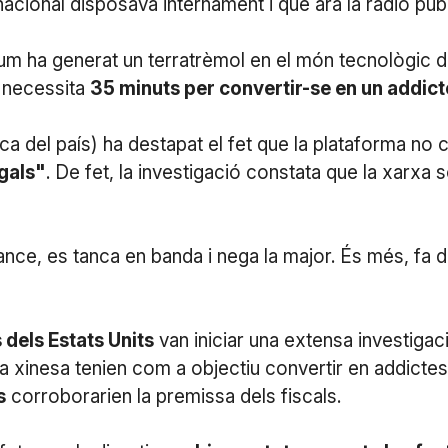
acional disposava internament i que ara la ràdio púb
 llum ha generat un terratrèmol en el món tecnològic 
 necessita
35 minuts per convertir-se en un addict
ica del país) ha destapat el fet que la plataforma no
egals"
. De fet, la investigació constata que la xarxa
nce, es tanca en banda i nega la major. És més, fa di
 dels Estats Units
van iniciar una extensa investig
sa xinesa tenien com a objectiu convertir en addictes
s
corroborarien la premissa dels fiscals.