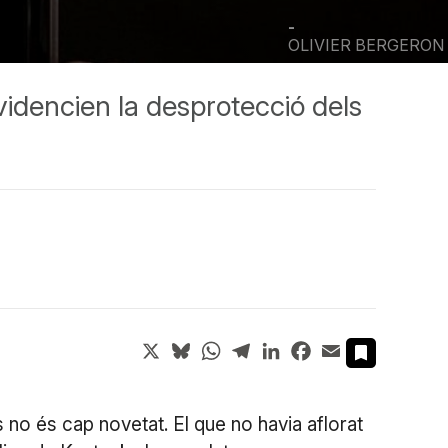
-
OLIVIER BERGERON
videncien la desprotecció dels
X
Bluesky
WhatsApp
Telegram
LinkedIn
Facebook
Email
s no és cap novetat. El que no havia aflorat