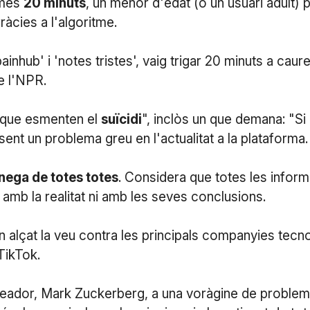
omés
20 minuts
, un menor d'edat (o un usuari adult)
rràcies a l'algoritme.
ub' i 'notes tristes', vaig trigar 20 minuts a caure 
e l'NPR.
s que esmenten el
suïcidi
", inclòs un que demana: "S
sent un problema greu en l'actualitat a la plataforma.
nega de totes totes
. Considera que totes les infor
mb la realitat ni amb les seves conclusions.
 alçat la veu contra les principals companyies tecn
TikTok.
eador, Mark Zuckerberg, a una voràgine de probleme