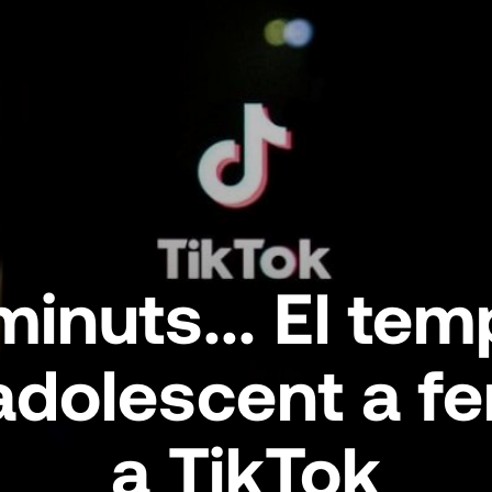
nuts... El tem
 adolescent a fe
a TikTok