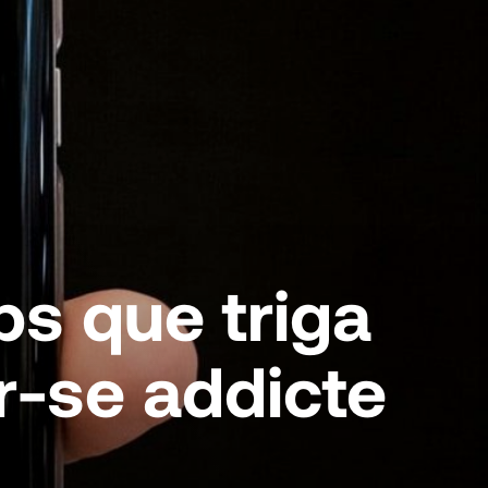
ps que triga
r-se addicte