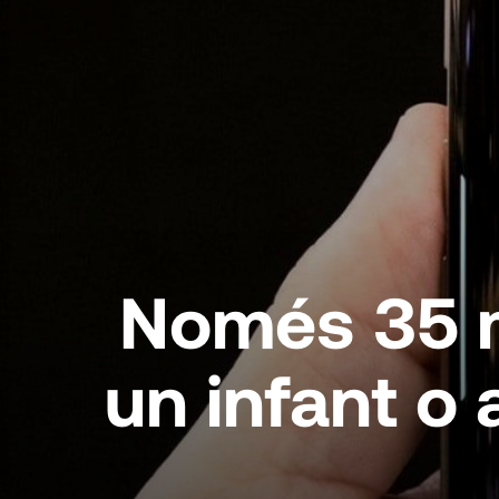
Només 35 mi
un infant o