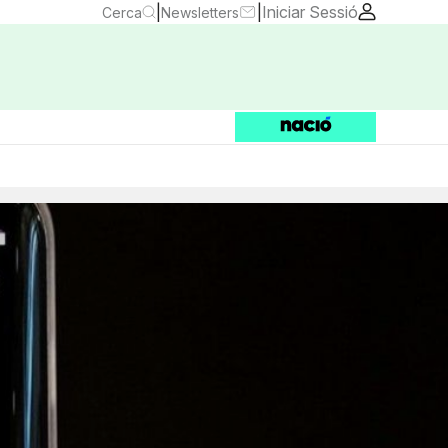
|
|
Iniciar Sessió
Cerca
Newsletters