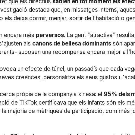
fet que els directius
sabien en tot moment els efec
 investigació destaca que, en missatges interns, aque
 els deixa dormir, menjar, sortir de l'habitació o ge
són encara més
perversos
. La gent "atractiva" result
'ajusten als
cànons de bellesa dominants
són apart
ants- suposen una recompensa encara major a l'hora 
ovoca un efecte de túnel, un passadís que cada vega
eves creences, personalitza els seus gustos i l'acaba
ecerca pròpia de la companyia xinesa: el
95% dels m
ació de TikTok certificava que els infants són els mé
 la majoria de mètriques de participació, com més jove