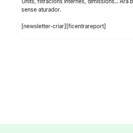
Units, filtracions internes, dimissions... Ara
sense aturador.
[newsletter-criar][ficentrareport]