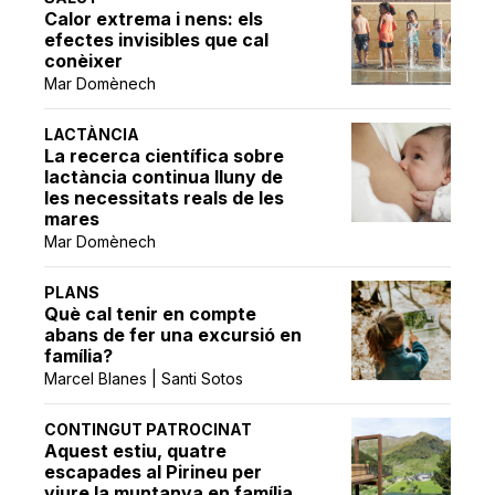
Calor extrema i nens: els
efectes invisibles que cal
conèixer
Mar Domènech
LACTÀNCIA
La recerca científica sobre
lactància continua lluny de
les necessitats reals de les
mares
Mar Domènech
PLANS
Què cal tenir en compte
abans de fer una excursió en
família?
Marcel Blanes | Santi Sotos
CONTINGUT PATROCINAT
Aquest estiu, quatre
escapades al Pirineu per
viure la muntanya en família