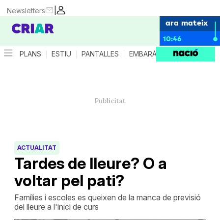
|
Newsletters
ara mateix
10:46
PLANS
ESTIU
PANTALLES
EMBARÀS
CRIANÇA
ES
ACTUALITAT
Tardes de lleure? O a
voltar pel pati?
Famílies i escoles es queixen de la manca de previsió
del lleure a l'inici de curs