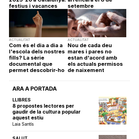
festius i vacances
setembre
ACTUALITAT
ACTUALITAT
Com és el dia a dia a
Nou de cada deu
l'escola dels nostres
mares i pares no
fills? La sèrie
estan d'acord amb
documental que
els actuals permisos
permet descobrir-ho
de naixement
ARA A PORTADA
LLIBRES
8 propostes lectores per
gaudir de la cultura popular
aquest estiu
Laia Santís
SALUT