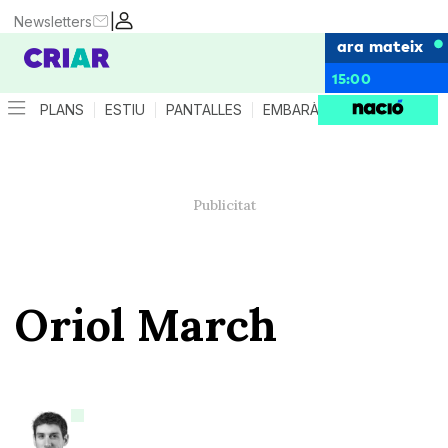
|
Newsletters
ara mateix
15:00
PLANS
ESTIU
PANTALLES
EMBARÀS
CRIANÇA
ES
Oriol March