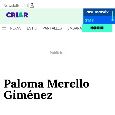
|
Newsletters
ara mateix
21:13
PLANS
ESTIU
PANTALLES
EMBARÀS
CRIANÇA
ES
Paloma Merello
Giménez