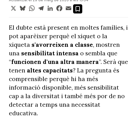
X
Bluesky
WhatsApp
Telegram
LinkedIn
Facebook
Email
El dubte està present en moltes famílies, i
pot aparèixer perquè el xiquet o la
xiqueta
s'avorreixen a classe
, mostren
una
sensibilitat intensa
o sembla que
“
funcionen d'una altra manera
”. Serà que
tenen
altes capacitats
? La pregunta és
comprensible perquè hi ha més
informació disponible, més sensibilitat
cap a la diversitat i també més por de no
detectar a temps una necessitat
educativa.