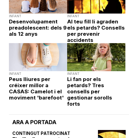
INFANT
INFANT
Desenvolupament
Al teu fill li agraden
preadolescent: dels 9
els petards? Consells
als 12 anys
per prevenir
accidents
INFANT
INFANT
Peus lliures per
Li fan por els
créixer millor a
petards? Tres
CASAS: Camelot i el
consells per
moviment 'barefoot'
gestionar sorolls
forts
ARA A PORTADA
CONTINGUT PATROCINAT