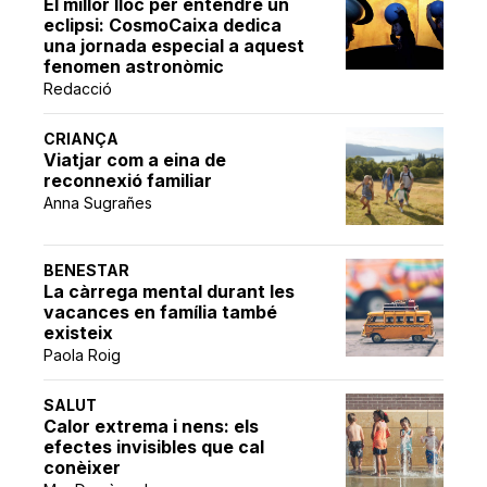
El millor lloc per entendre un
eclipsi: CosmoCaixa dedica
una jornada especial a aquest
fenomen astronòmic
Redacció
CRIANÇA
Viatjar com a eina de
reconnexió familiar
Anna Sugrañes
BENESTAR
La càrrega mental durant les
vacances en família també
existeix
Paola Roig
SALUT
Calor extrema i nens: els
efectes invisibles que cal
conèixer