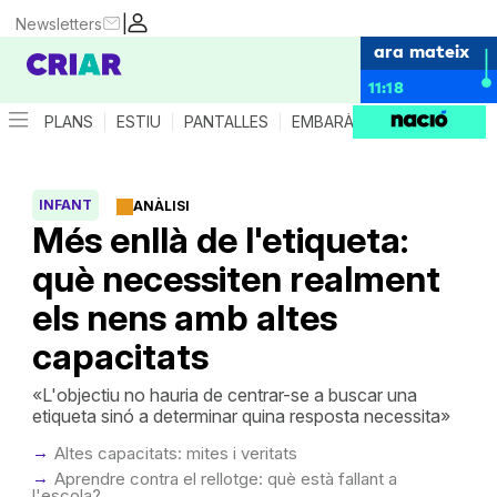
|
Newsletters
ara mateix
11:18
PLANS
ESTIU
PANTALLES
EMBARÀS
CRIANÇA
ES
INFANT
ANÀLISI
Més enllà de l'etiqueta:
què necessiten realment
els nens amb altes
capacitats
«L'objectiu no hauria de centrar-se a buscar una
etiqueta sinó a determinar quina resposta necessita»
Altes capacitats: mites i veritats
Aprendre contra el rellotge: què està fallant a
l'escola?