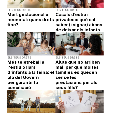
ELS TEUS DRETS
ELS TEUS DRETS
Mort gestacional o
Casals d’estiu i
neonatal: quins drets
privadesa: què cal
tinc?
saber (i signar) abans
de deixar els infants
ELS TEUS DRETS
ELS TEUS DRETS
Més teletreball a
Ajuts que no arriben
l'estiu o llars
mai: per què moltes
d'infants a la feina: el
famílies es queden
pla del Govern
sense les
per garantir la
prestacions per als
conciliació
seus fills?