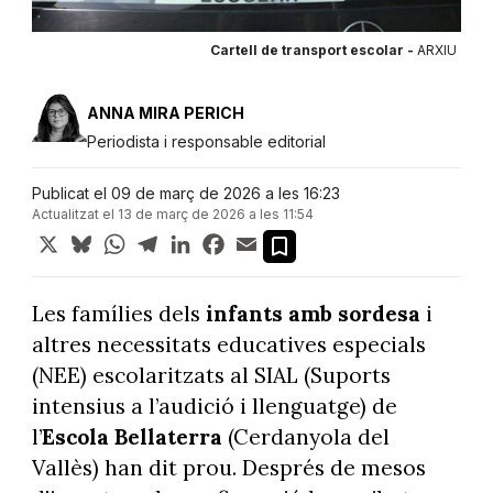
Cartell de transport escolar -
ARXIU
ANNA MIRA PERICH
Periodista i responsable editorial
Publicat el 09 de març de 2026 a les 16:23
Actualitzat el 13 de març de 2026 a les 11:54
X
Bluesky
WhatsApp
Telegram
LinkedIn
Facebook
Email
Les famílies dels
infants amb sordesa
i
altres necessitats educatives especials
(NEE) escolaritzats al SIAL (Suports
intensius a l’audició i llenguatge) de
l’
Escola
Bellaterra
(Cerdanyola del
Vallès) han dit prou. Després de mesos