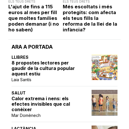
ELS TEUS DRETS
ELS TEUS DRETS
L'ajut de fins a 115
Més escoltats i més
euros al mes per fill
protegits: com afecta
que moltes famílies
els teus fills la
poden demanar (i no
reforma de la llei de la
ho saben)
infància?
ARA A PORTADA
LLIBRES
8 propostes lectores per
gaudir de la cultura popular
aquest estiu
Laia Santís
SALUT
Calor extrema i nens: els
efectes invisibles que cal
conèixer
Mar Domènech
LACTÀNCIA