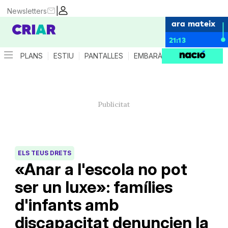
|
Newsletters
ara mateix
21:13
PLANS
ESTIU
PANTALLES
EMBARÀS
CRIANÇA
ES
ELS TEUS DRETS
«Anar a l'escola no pot
ser un luxe»: famílies
d'infants amb
discapacitat denuncien la