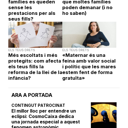
famílies es queden
que moltes famílies
sense les
poden demanar (i no
prestacions per als
ho saben)
seus fills?
ELS TEUS DRETS
ELS TEUS DRETS
Més escoltats i més
«Maternar és una
protegits: com afecta
feina amb valor social
els teus fills la
i polític que les mares
reforma de la llei de la
estem fent de forma
infància?
gratuïta»
ARA A PORTADA
CONTINGUT PATROCINAT
El millor lloc per entendre un
eclipsi: CosmoCaixa dedica
una jornada especial a aquest
fenomen astronòmic