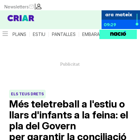
|
Newsletters
ara mateix
09:29
PLANS
ESTIU
PANTALLES
EMBARÀS
CRIANÇA
ES
ELS TEUS DRETS
Més teletreball a l'estiu o
llars d'infants a la feina: el
pla del Govern
per garantir la conciliació