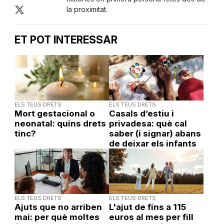
la proximitat.
ET POT INTERESSAR
ELS TEUS DRETS
ELS TEUS DRETS
Mort gestacional o
Casals d’estiu i
neonatal: quins drets
privadesa: què cal
tinc?
saber (i signar) abans
de deixar els infants
ELS TEUS DRETS
ELS TEUS DRETS
Ajuts que no arriben
L'ajut de fins a 115
mai: per què moltes
euros al mes per fill