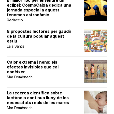
El millor lloc per entendre un
eclipsi: CosmoCaixa dedica una
jornada especial a aquest
fenomen astronòmic
Redacció
8 propostes lectores per gaudir
de la cultura popular aquest
estiu
Laia Santís
Calor extrema i nens: els
efectes invisibles que cal
conèixer
Mar Domènech
La recerca científica sobre
lactància continua lluny de les
necessitats reals de les mares
Mar Domènech