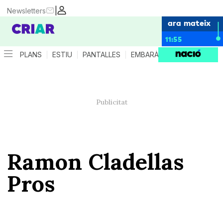
|
Newsletters
ara mateix
11:55
PLANS
ESTIU
PANTALLES
EMBARÀS
CRIANÇA
ES
Ramon Cladellas
Pros