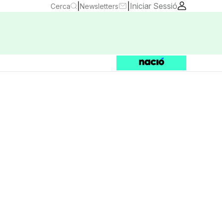
|
|
Iniciar Sessió
Cerca
Newsletters