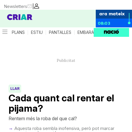
|
Newsletters
ara mateix
08:03
PLANS
ESTIU
PANTALLES
EMBARÀS
CRIANÇA
ES
LLAR
Cada quant cal rentar el
pijama?
Rentem més la roba del que cal?
Aquesta roba sembla inofensiva, però pot marcar