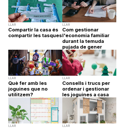
LLAR
LLAR
Compartir la casa és
Com gestionar
compartir les tasques
l'economia familiar
durant la temuda
pujada de gener
LLAR
LLAR
Què fer amb les
Consells i trucs per
joguines que no
ordenar i gestionar
utilitzem?
les joguines a casa
LLAR
LLAR