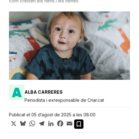
com creixen els nens i les nenes
ALBA CARRERES
Periodista i exresponsable de Criar.cat
Publicat el 05 d’agost de 2025 a les 08:00
X
Bluesky
WhatsApp
Telegram
LinkedIn
Facebook
Email