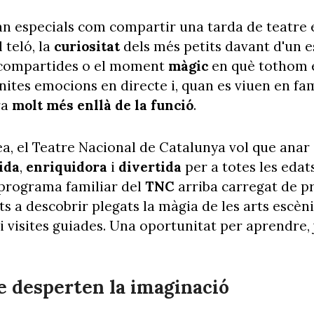
an especials com compartir una tarda de teatre e
 teló, la
curiositat
dels més petits davant d'un e
compartides o el moment
màgic
en què tothom e
finites emocions en directe i, quan es viuen en fa
ra
molt més enllà de la funció
.
ea, el Teatre Nacional de Catalunya vol que anar 
ida
,
enriquidora
i
divertida
per a totes les edat
l programa familiar del
TNC
arriba carregat de p
ts a descobrir plegats la màgia de les arts escèn
s i visites guiades. Una oportunitat per aprendre
e desperten la imaginació