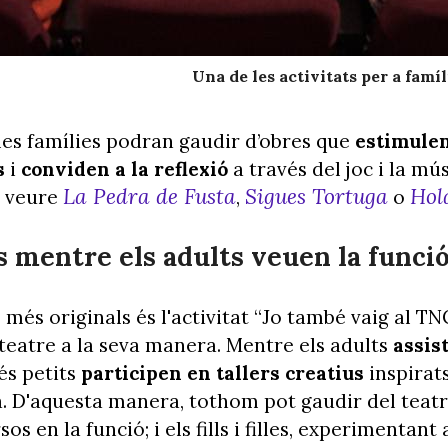
Una de les activitats per a famí
es famílies podran gaudir d’obres que
estimulen
s
i
conviden a la reflexió
a través del joc i la mú
La Pedra de Fusta
Sigues Tortuga
Hola
a veure
,
o
s mentre els adults veuen la funci
s més originals és l'activitat “Jo també vaig al T
l teatre a la seva manera. Mentre els adults
assis
és petits
participen en tallers creatius
inspirat
. D'aquesta manera, tothom pot gaudir del teatre
s en la funció; i els fills i filles, experimentan