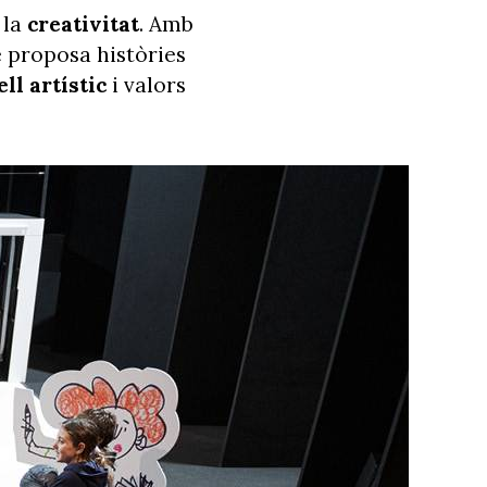
i la
creativitat
. Amb
e proposa històries
ell artístic
i valors