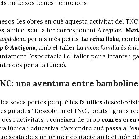
dels mateixos temes i emocions.
esos, les obres en què aquesta activitat del TNC
es
, amb el seu taller corresponent
A regnar!
;
Mari
magdalena
per als més petits;
La reina lloba
, comb
p & Antígona
, amb el taller
La meva família és úni
ament l'espectacle i el taller per a infants i g
trades per a la funció.
NC: una aventura entre bamboline
 les seves portes perquè les famílies descobreix
ites guiades “Descobrim el TNC”, petits i grans re
jocs i activitats, i coneixen de prop
com es crea 
a lúdica i educativa d’aprendre què passa a l’
es
que s’estableix un primer contacte amb el món de