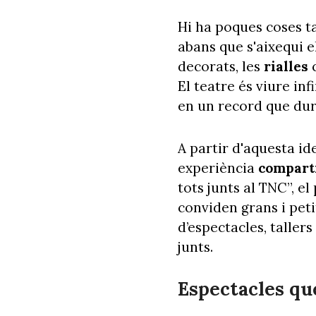
Hi ha poques coses t
abans que s'aixequi el
decorats, les
rialles
El teatre és viure in
en un record que du
A partir d'aquesta id
experiència
compart
tots junts al TNC”, e
conviden grans i peti
d’espectacles, taller
junts.
Espectacles qu