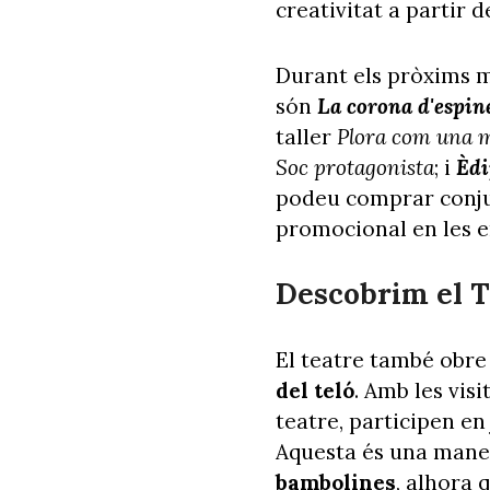
creativitat a partir 
Durant els pròxims m
són
La corona d'espin
taller
Plora com una 
Soc protagonista
; i
Èdi
podeu comprar conjunt
promocional en les en
Descobrim el T
El teatre també obre
del teló
. Amb les vis
teatre, participen en 
Aquesta és una maner
bambolines
, alhora 