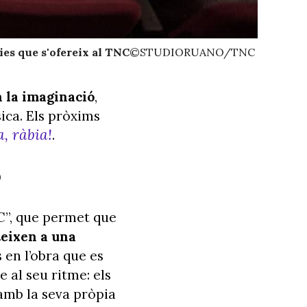
lies que s'ofereix al TNC
©STUDIORUANO/TNC
 la imaginació
,
sica. Els pròxims
, ràbia!
.
ó
NC”, que permet que
teixen a una
s en l’obra que es
 al seu ritme: els
t amb la seva pròpia