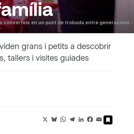
família
e es converteix en un punt de trobada entre generacions -
iden grans i petits a descobrir
 tallers i visites guiades
X
Bluesky
WhatsApp
Telegram
LinkedIn
Facebook
Email