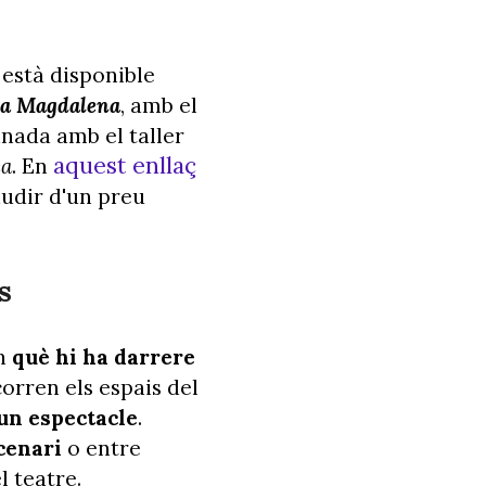
 està disponible
a Magdalena
, amb el
inada amb el taller
aquest enllaç
ca
. En
audir d'un preu
s
in
què hi ha darrere
corren els espais del
un espectacle
.
cenari
o entre
l teatre.