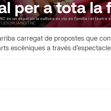
al per a tota la 
NC és un espai on la cultura es viu en família i el teatr
TUDIORUANO/TNC
rriba carregat de propostes que conv
rts escèniques a través d’espectacles,