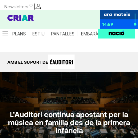
|
Newsletters
ara mateix
14:59
PLANS
ESTIU
PANTALLES
EMBARÀS
CRIANÇA
ES
AMB EL SUPORT DE
L’Auditori continua apostant per la
música en família des de la primera
infància