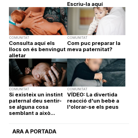
Escriu-la aquí
COMUNITAT
COMUNITAT
Consulta aquí els
Com puc preparar la
llocs on és benvingut
meva paternitat?
alletar
COMUNITAT
COMUNITAT
Si existeix un instint
VÍDEO: La divertida
paternal deu sentir-
reacció d'un bebè a
se alguna cosa
l'olorar-se els peus
semblant a això...
ARA A PORTADA