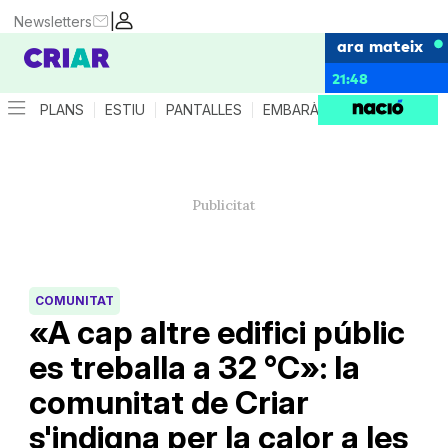
|
Newsletters
ara mateix
21:48
PLANS
ESTIU
PANTALLES
EMBARÀS
CRIANÇA
ES
COMUNITAT
«A cap altre edifici públic
es treballa a 32 °C»: la
comunitat de Criar
s'indigna per la calor a les