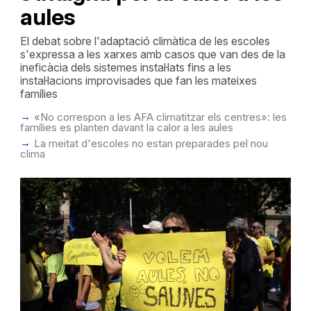
aules
El debat sobre l'adaptació climàtica de les escoles
s'expressa a les xarxes amb casos que van des de la
ineficàcia dels sistemes instal·lats fins a les
instal·lacions improvisades que fan les mateixes
famílies
«No correspon a les AFA climatitzar els centres»: les
famílies es planten davant la calor a les aules
La meitat d'escoles no estan preparades pel nou
clima