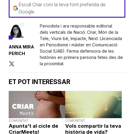
Escull Criar com la teva font preferida de
Google
Periodista i ara responsable editorial
dels verticals de Nació: Criar, Món de la
Tele, Viure bé, Impacte, Next. Llicenciada
en Periodisme i màster en Comunicació
ANNA MIRA
Social (UAB). Ferma defensora de les
PERICH
històries en primera persona fetes des de
la proximitat.
ET POT INTERESSAR
COMUNITAT
COMUNITAT
Apunta't al cicle de
Vols compartir la teva
CriarMeets!
història de vida?