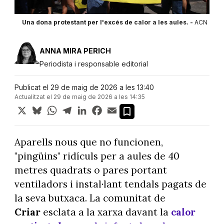
Una dona protestant per l'excés de calor a les aules. -
ACN
ANNA MIRA PERICH
Periodista i responsable editorial
Publicat el 29 de maig de 2026 a les 13:40
Actualitzat el 29 de maig de 2026 a les 14:35
X
Bluesky
WhatsApp
Telegram
LinkedIn
Facebook
Email
Aparells nous que no funcionen,
"pingüins" ridículs per a aules de 40
metres quadrats o pares portant
ventiladors i instal·lant tendals pagats de
la seva butxaca. La comunitat de
Criar
esclata a la xarxa davant la
calor