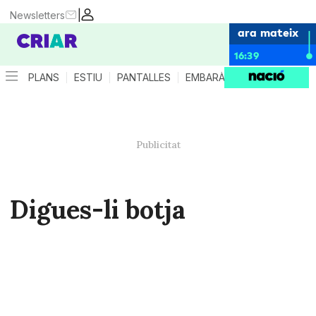
|
Newsletters
ara mateix
16:39
PLANS
ESTIU
PANTALLES
EMBARÀS
CRIANÇA
ES
Digues-li botja