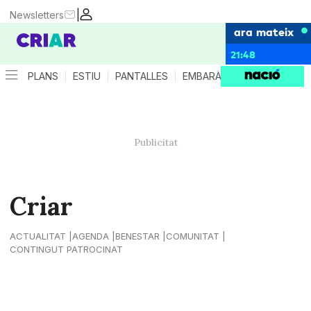
|
Newsletters
ara mateix
21:48
PLANS
ESTIU
PANTALLES
EMBARÀS
CRIANÇA
ES
Criar
ACTUALITAT
AGENDA
BENESTAR
COMUNITAT
CONTINGUT PATROCINAT