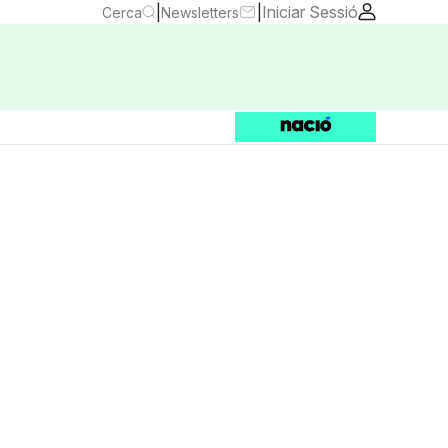
|
|
Iniciar Sessió
Cerca
Newsletters