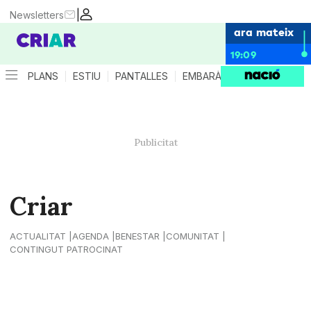
|
Newsletters
ara mateix
19:09
PLANS
ESTIU
PANTALLES
EMBARÀS
CRIANÇA
ES
Criar
ACTUALITAT
AGENDA
BENESTAR
COMUNITAT
CONTINGUT PATROCINAT