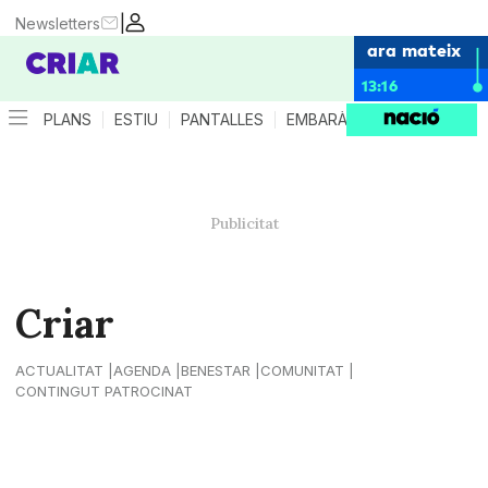
|
Newsletters
ara mateix
13:16
PLANS
ESTIU
PANTALLES
EMBARÀS
CRIANÇA
ES
Criar
ACTUALITAT
AGENDA
BENESTAR
COMUNITAT
CONTINGUT PATROCINAT