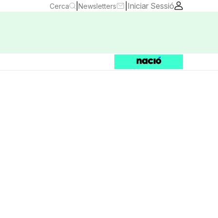
|
|
Iniciar Sessió
Cerca
Newsletters