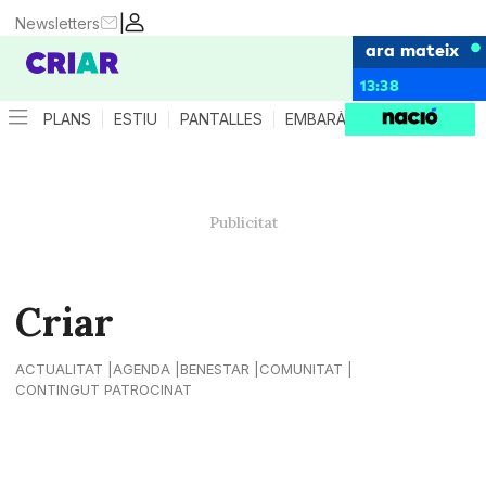
|
Newsletters
ara mateix
13:38
PLANS
ESTIU
PANTALLES
EMBARÀS
CRIANÇA
ES
Criar
ACTUALITAT
AGENDA
BENESTAR
COMUNITAT
CONTINGUT PATROCINAT